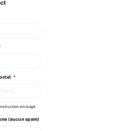
ct
*
ostal
*
onstruction envisagé
one (aucun spam)