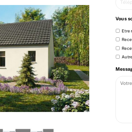
Vous s
Etre 
Rece
Recev
Autr
Messa