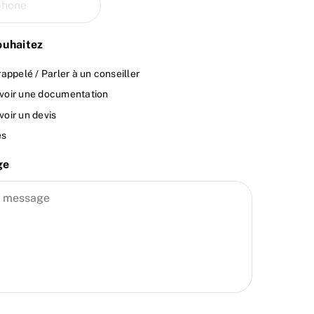
ouhaitez
rappelé / Parler à un conseiller
voir une documentation
oir un devis
es
ge